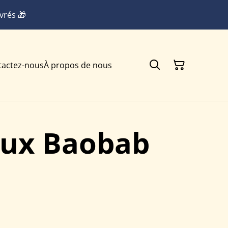
vrés 🎁
tactez-nous
À propos de nous
ux Baobab