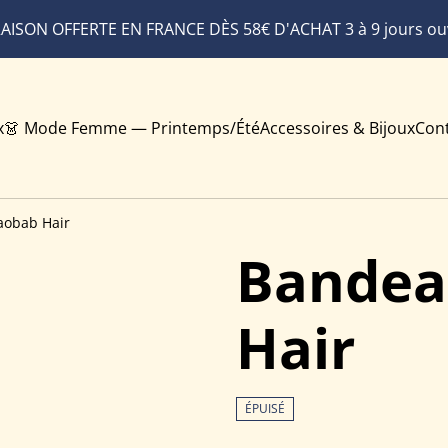
RAISON OFFERTE EN FRANCE DÈS 58€ D'ACHAT 3 à 9 jours ou
x
👗 Mode Femme — Printemps/Été
Accessoires & Bijoux
Con
aobab Hair
Bandea
Hair
ÉPUISÉ